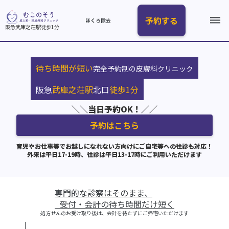
予約する
dehaze
ほくろ除去
阪急武庫之荘駅徒歩1分
待ち時間が短い
完全予約制の皮膚科クリニック
阪急
武庫之荘駅
北口
徒歩1分
＼＼当日予約OK！／／
予約はこちら
育児やお仕事等でお越しになれない方向けにご自宅等への往診も対応！
外来は平日17-19時、往診は平日13-17時にご利用いただけます
専門的な診察はそのまま、
受付・会計の待ち時間だけ短く
処方せんのお受け取り後は、会計を待たずにご帰宅いただけます