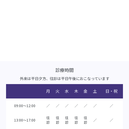
診療時間
外来は平日夕方、往診は平日午後におこなっています
月
火
水
木
金
土
日・祝
09:00～12:00
／
／
／
／
／
／
／
往
往
往
往
往
13:00～17:00
／
／
診
診
診
診
診