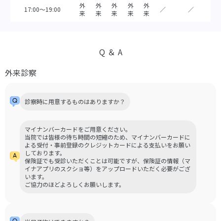
外
外
外
外
外
17:00～19:00
／
／
来
来
来
来
来
Q ＆ A
外来診察
診察時に用意するものはありますか？
マイナンバーカードをご用意ください。
当院では皆様の待ち時間の短縮のため、マイナンバーカードに
よる受付・事前登録のクレジットカードによる支払いをお願い
しております。
保険証でも受診いただくことは可能ですが、保険証の情報（マ
イナアプリのスクショ等）をアップロードいただく必要がござ
います。
ご協力のほどよろしくお願いします。