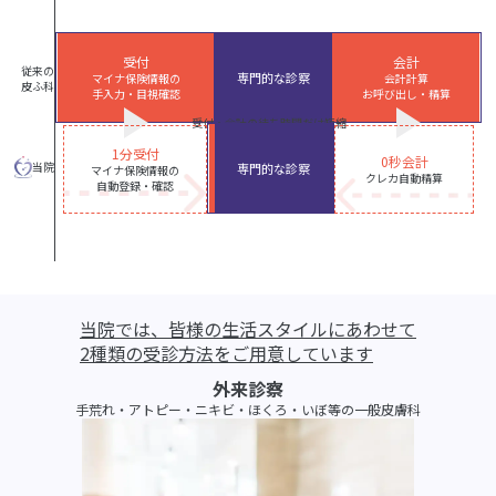
受付
会計
従来の
専門的な診察
マイナ保険情報の
会計計算
皮ふ科
手入力・目視確認
お呼び出し・精算
play_arrow
play_arrow
受付・会計の待ち時間だけ短縮
1分受付
0秒会計
当院
専門的な診察
マイナ保険情報の
クレカ自動精算
自動登録・確認
当院では、皆様の生活スタイルにあわせて
2種類の受診方法をご用意しています
外来診察
手荒れ・アトピー・ニキビ・ほくろ・いぼ等の一般皮膚科