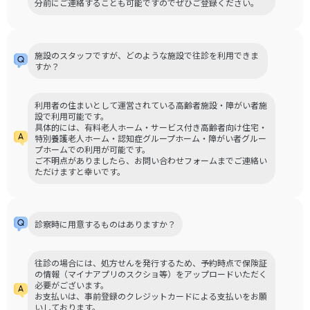
分前にご連絡することも可能ですのでぜひご登録ください。
施設のスタッフですが、どのような施設で往診を利用できま
すか？
利用者の住まいとして運営されている高齢者施設・障がい者施
設で利用可能です。
具体的には、有料老人ホーム・サービス付き高齢者向け住宅・
特別養護老人ホーム・認知症グループホーム・障がい者グルー
プホームでの利用が可能です。
ご不明点がありましたら、お問い合わせフォームまでご連絡い
ただけますと幸いです。
診察時に用意するものはありますか？
往診の場合には、処方せんを発行するため、予約時点で保険証
の情報（マイナアプリのスクショ等）をアップロードいただく
必要がございます。
お支払いは、事前登録のクレジットカードによる支払いをお願
いしております。